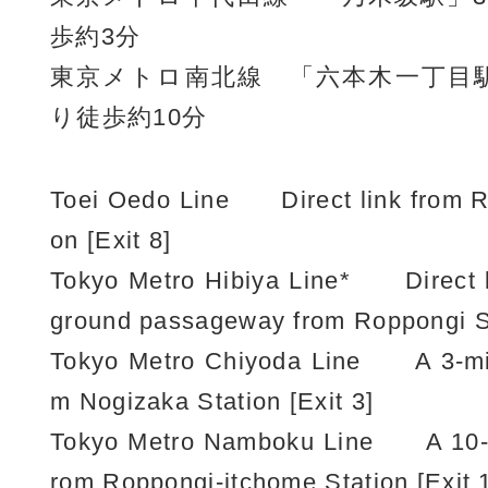
歩約3分
東京メトロ南北線 「六本木一丁目
り徒歩約10分
Toei Oedo Line Direct link from R
on [Exit 8]
Tokyo Metro Hibiya Line* Direct l
ground passageway from Roppongi S
Tokyo Metro Chiyoda Line A 3-min
m Nogizaka Station [Exit 3]
Tokyo Metro Namboku Line A 10-m
rom Roppongi-itchome Station [Exit 